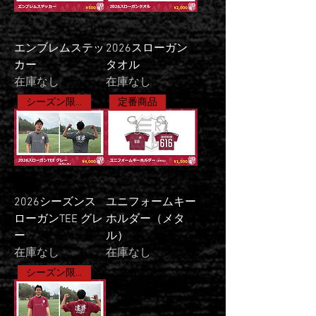
エンブレムステッ
2026スローガン
カー
タオル
在庫なし
在庫なし
シーズン限定商品
定番商品
2026シーズンス
ユニフォームキー
ローガンTEE グレ
ホルダー（メタ
ー
ル）
在庫なし
在庫なし
シーズン限定商品