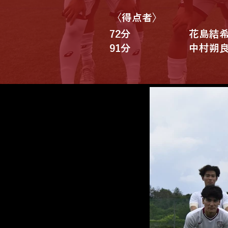
​〈得点者〉
72分
花島結
91分
中村朔