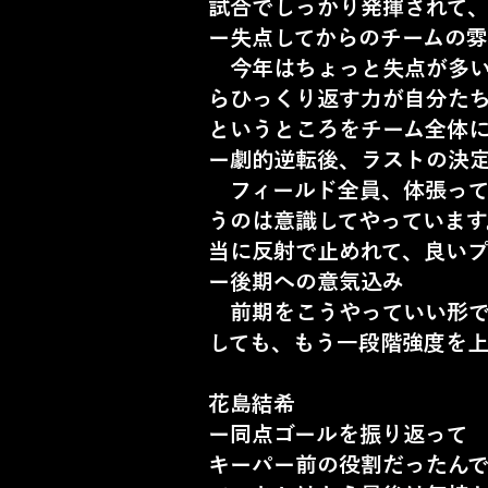
試合でしっかり発揮されて
ー失点してからのチームの
今年はちょっと失点が多い
らひっくり返す力が自分た
というところをチーム全体
ー劇的逆転後、ラストの決
フィールド全員、体張って
うのは意識してやっていま
当に反射で止めれて、良い
ー後期への意気込み
前期をこうやっていい形で
しても、もう一段階強度を
花島結希
ー同点ゴールを振り返って
キーパー前の役割だったん