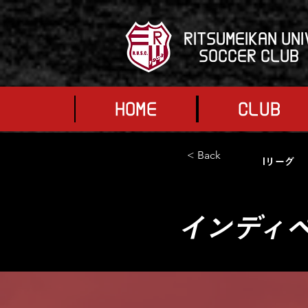
RITSUMEIKAN UNI
SOCCER CLUB
HOME
CLUB
< Back
Iリーグ
インディペン