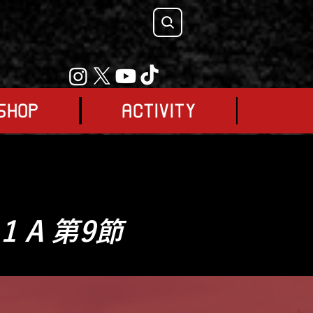
SHOP
ACTIVITY
 A 第9節