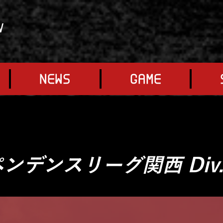
V
NEWS
GAME
デンスリーグ関西 Div.1