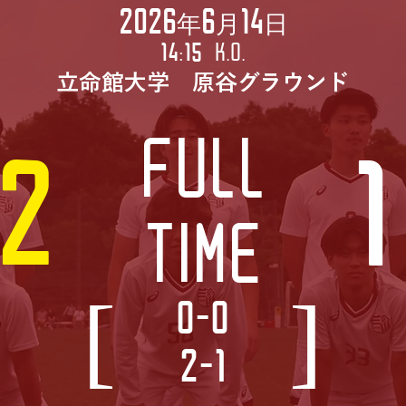
2026年6月14日
14:15
K.O.
立命館大学 原谷グラウンド
FULL
2
1
TIME
[
]
0-0
2-1