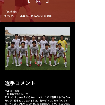
1-2
​〈得点者〉
後半37分
小森 八万豊（Asst 山藤 大夢）
選手コメント
池上 礼一監督
ー阪南戦を振り返って
どういうサッカーをするのかというところが整理されてなかっ
たのが、前半出てしまいました。前半ゼロではあったんですけ
ど、もっと自分たちに有利な方法とか戦い方とか、矢印を揃え