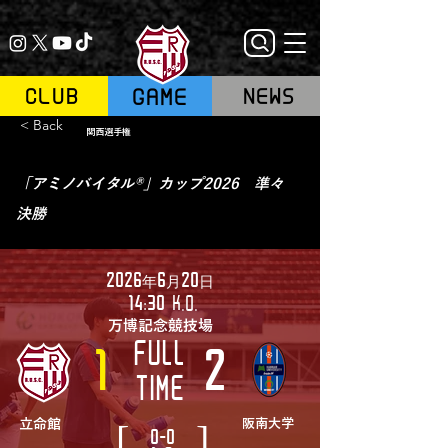
GAME
CLUB
NEWS
< Back
関西選手権
「アミノバイタル®」カップ2026 準々
決勝
2026年6月20日
14:30
K.O.
万博記念競技場
FULL
1
2
TIME
[
]
立命館
阪南大学
0-0