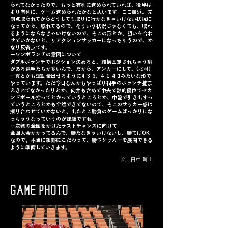
られてなかったので、もっと有利に進められていれば、後半は
より有利に、ゲーム進められたかなと思います。ここ最近、先
制点取られてからどうしても取りに行かなきゃいけない状況に
なってから、取れてるので、そういう状況じゃなくても、取れ
るようにならなきゃいけないので、そこの形とか、狙いを合わ
せていかないと、リアクションサッカーになっちゃうので、か
なり反省点です。
ーワンボランチの意図について
ダブルボランチでポジション決めると、結構固定されちゃう癖
がある選手たちが多いんで、だから、アンカーにして、(北村)
一真とかも運動量出せるように4-3-3、4-1-4-1みたいな形で
やっています。ただ今日なんかもやっぱり相手のボランチ捕ま
えきれてなかったりとか、向井も含めて中央で数的優位でセカ
ンドボール拾ってとかっていうところとか、中盤で引き出すっ
ていうところとかも全然できてないので、そこのサッカー感は
擦り合わせていかないと、出たとこ勝負のゲームばっかりにな
っちゃうなっていうのが課題ですね。
ー次戦の全国をかけたラストチャンスに向けて
全国大会かかってるんで、勝たなきゃいけないし、勝てばOK
なので、本当に細部にこだわって、勝つサッカーを展開できる
ように準備していきます。
文：田中 晴土
GAME PHOTO