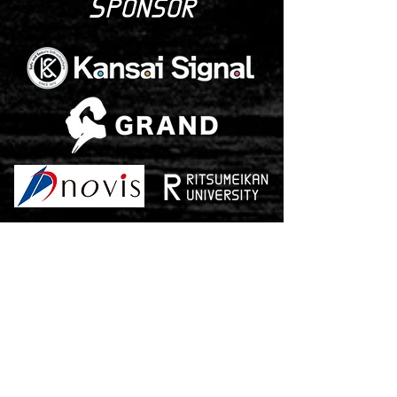
S
PONSOR
立命館大学体育会
サッカー部OB会
まる整骨院
まつおか鍼灸接骨院
IVYhana
キッチンハウス マスダ