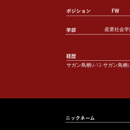
ポジション
FW
産業社会学
学部
経歴
サガン鳥栖U-12-サガン鳥栖U-
ニックネーム