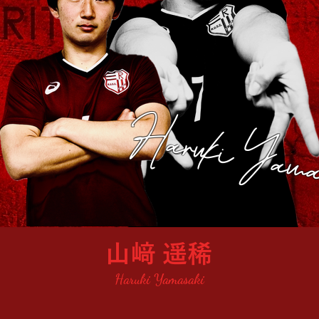
Haruki Yama
山﨑 遥稀
Haruki Yamasaki