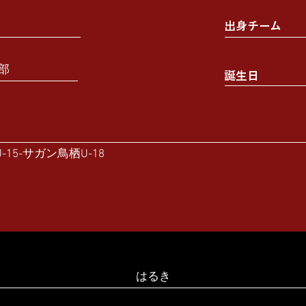
出身チーム
部
誕生日
15-サガン鳥栖U-18
はるき