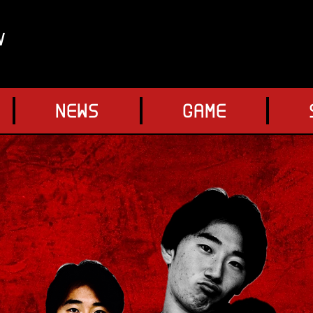
V
NEWS
GAME