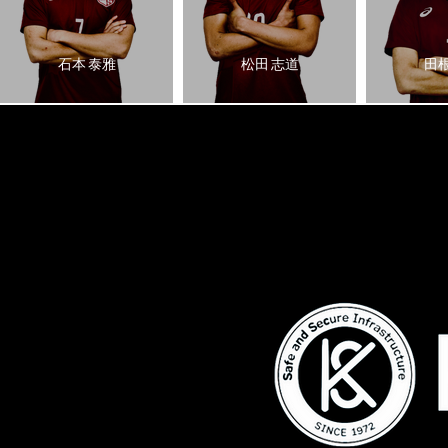
石本 泰雅
松田 志道
田根