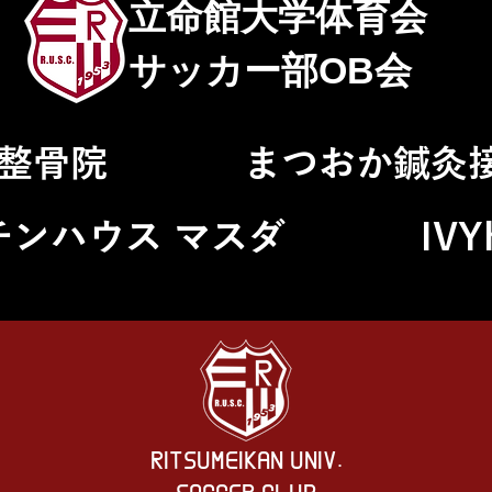
立命館大学体育会
サッカー部OB会
整骨院
まつおか鍼灸
チンハウス マスダ
IVY
RITSUMEIKAN UNIV.