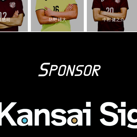
 悠司
坊野 雄大
中村 健之介
S
PONSOR