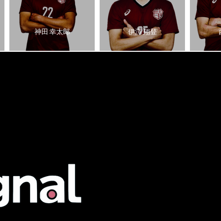
神田 幸太郎
伊澤 翔登