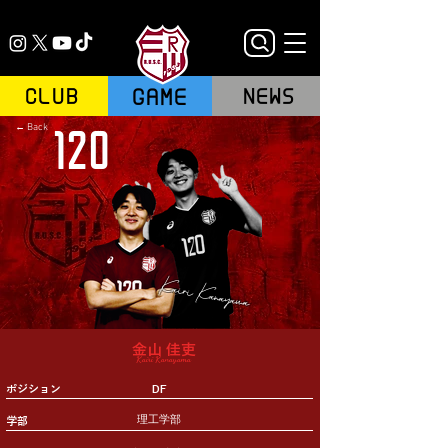
GAME
CLUB
NEWS
← Back
120
Kairi Kanayama
金山 佳吏
Kairi Kanayama
ポジション
DF
理工学部
学部