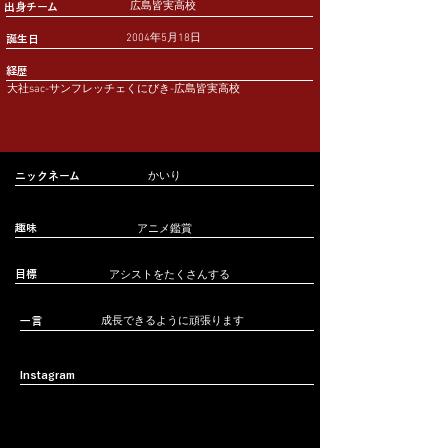
広島皆実高校
出身チーム
2004年5月18日
誕生日
経歴
大社sac-サンフレッチェくにびき-広島皆実高校
ニックネーム
かいり
趣味
アニメ鑑賞
​目標
アシストをたくさんする
一言
成長できるように頑張ります
Instagram