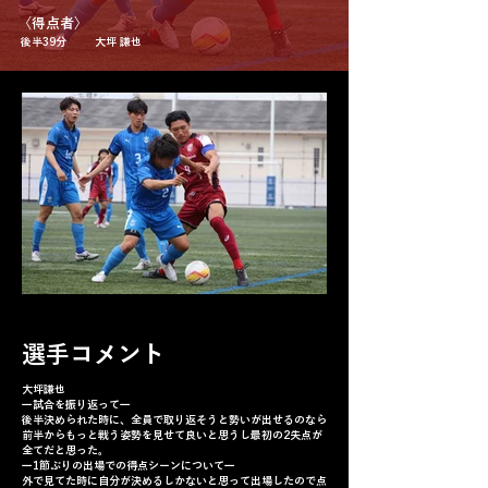
​〈得点者〉
後半39分
大坪 謙也
選手コメント
大坪謙也
一試合を振り返って一
後半決められた時に、全員で取り返そうと勢いが出せるのなら
前半からもっと戦う姿勢を見せて良いと思うし最初の2失点が
全てだと思った。
一1節ぶりの出場での得点シーンについて一
外で見てた時に自分が決めるしかないと思って出場したので点