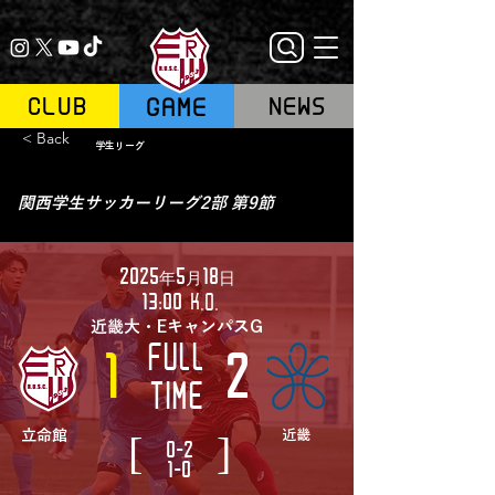
GAME
CLUB
NEWS
< Back
学生リーグ
関西学生サッカーリーグ2部 第9節
2025年5月18日
13:00
K.O.
近畿大・EキャンパスG
FULL
1
2
TIME
[
]
立命館
近畿
0-2
1-0