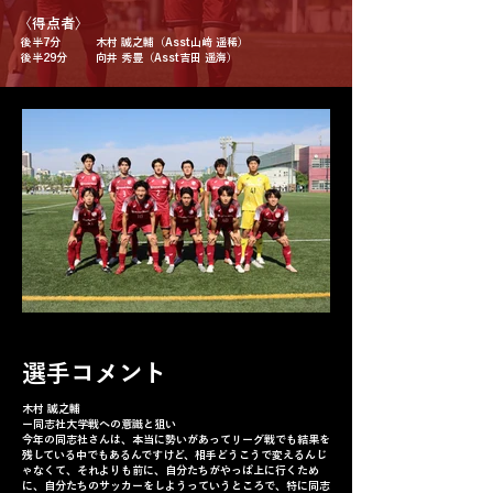
​〈得点者〉
後半7分
木村 誠之輔（Asst山﨑 遥稀）
後半29分
向井 秀豊（Asst吉田 遥海）
選手コメント
木村 誠之輔
ー同志社大学戦への意識と狙い
今年の同志社さんは、本当に勢いがあってリーグ戦でも結果を
残している中でもあるんですけど、相手どうこうで変えるんじ
ゃなくて、それよりも前に、自分たちがやっぱ上に行くため
に、自分たちのサッカーをしようっていうところで、特に同志