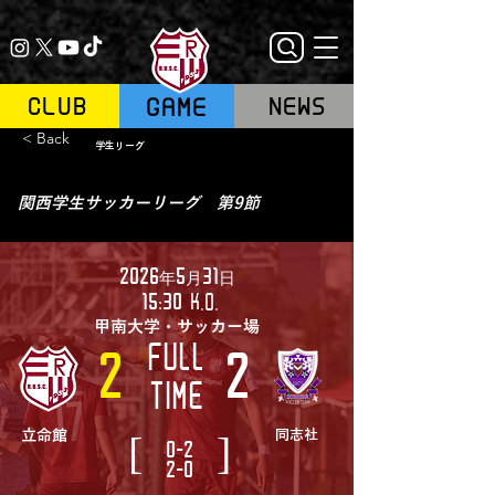
GAME
CLUB
NEWS
< Back
学生リーグ
関西学生サッカーリーグ 第9節
2026年5月31日
15:30
K.O.
甲南大学・サッカー場
FULL
2
2
TIME
[
]
立命館
同志社
0-2
2-0