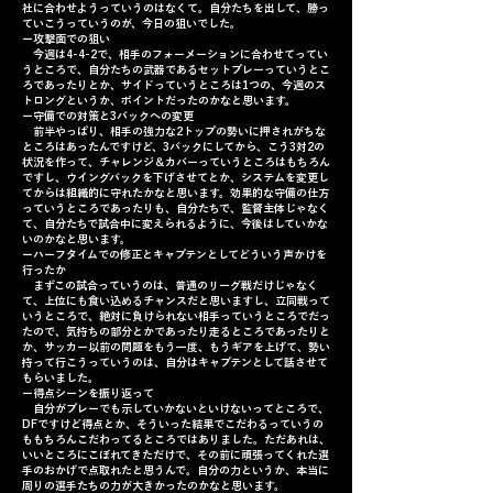
社に合わせようっていうのはなくて。自分たちを出して、勝っ
ていこうっていうのが、今日の狙いでした。
ー攻撃面での狙い
今週は4-4-2で、相手のフォーメーションに合わせてってい
うところで、自分たちの武器であるセットプレーっていうとこ
ろであったりとか、サイドっていうところは1つの、今週のス
トロングというか、ポイントだったのかなと思います。
ー守備での対策と3バックへの変更
前半やっぱり、相手の強力な2トップの勢いに押されがちな
ところはあったんですけど、3バックにしてから、こう3対2の
状況を作って、チャレンジ＆カバーっていうところはもちろん
ですし、ウイングバックを下げさせてとか、システムを変更し
てからは組織的に守れたかなと思います。効果的な守備の仕方
っていうところであったりも、自分たちで、監督主体じゃなく
て、自分たちで試合中に変えられるように、今後はしていかな
いのかなと思います。
ーハーフタイムでの修正とキャプテンとしてどういう声かけを
行ったか
まずこの試合っていうのは、普通のリーグ戦だけじゃなく
て、上位にも食い込めるチャンスだと思いますし、立同戦って
いうところで、絶対に負けられない相手っていうところでだっ
たので、気持ちの部分とかであったり走るところであったりと
か、サッカー以前の問題をもう一度、もうギアを上げて、勢い
持って行こうっていうのは、自分はキャプテンとして話させて
もらいました。
ー得点シーンを振り返って
自分がプレーでも示していかないといけないってところで、
DFですけど得点とか、そういった結果でこだわるっていうの
ももちろんこだわってるところではありました。ただあれは、
いいところにこぼれてきただけで、その前に頑張ってくれた選
手のおかげで点取れたと思うんで。自分の力というか、本当に
周りの選手たちの力が大きかったのかなと思います。