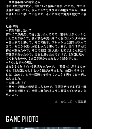
―関西選手権への意気込み
昨年は準決勝で敗れ、3位という結果に終わったため、今年は
優勝を目指したい。個人としてもスタメンの座をつかみ、結果
を残したいと思っているので、それに向けて努力を続けていき
たい。
近藤 陸翔
ー試合を振り返って
前半に二点失点して折り返したところで、前半は上手くいかな
いところが多くて。まず試合の流れをつくるにはメンタル面が
一番大事だと思って、そこで後半、フレッシュな選手が入って
きて、そこから流れが変わったと思っています。後半は早めに
得点が取れたので。そこで前回（体大戦）と同じような試合の
雰囲気があったのでいけると思ったんですけど、2点目は取っ
てくれたものの、3点目が遠かったなという試合でした。
ーPKのときの心境は
まだ2-1で負けている状況だったので、（監督の）ガミさんか
らも「3点目はなし」という話がありました。前回もそうです
けど、止めて、もう一回勝ちを持っていこうと思ってピッチに
立ちました。
ー次戦に向けて
一旦リーグ戦は中断期間に入るので、関西選手権でまずは一戦
一戦全力で戦って、全国に出られるように頑張っていきたいと
思います。
文：立命スポーツ編集局
GAME PHOTO