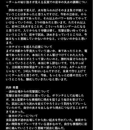
ーチームの粘り強さが見える反面での前半の失点の課題につい
て
例年の立命で言えば、点を取られればそのまま負けが続くっ
ていうことは多かったと思うんですけど、今年の立命は、やら
れてもやり返すであったり、それ以上のパワーを持ってやって
いけるっていうのは、1つの強みだと思います。ただそれ以上
に、前半に2失点することが、こういった苦しいゲームになる
と思うので、入りからもう守備は硬く、攻撃は勢い持ってやる
というところで、前半で試合。決めきるっていうところは、今
後はもっと意識していかないのかなと、いけないのかなと思い
ます。
ーカテゴリーを超えた応援について
まずは京都から甲南大っていう遠い中、車であったりとか、電
車であったりとか、本当にたくさん駆けつけてくれた人たち
に、まずはありがとうって言いたいのと、勝利を届けられなか
ったっていうところで、本当に申し訳ないです。でもやっぱ
り、立命館大学体育会サッカー部っていうのは、Aチームだけ
じゃなくて、140人今年はいるんですけど、全員で作り上げて
いくチームだと思うので、今後、もっともっと応援の文化って
いうところも、醸成していきたいなと思います。
向井 秀豊
―途中出場からの攻撃面について
攻撃は自分の武器だと思っている。ボランチとして出場した
が、池上監督からも積極的に得点を狙うよう指示を受けてい
た。試合に出たら流れを変えてやろうという気持ちでプレーし
ていたので、自分の良さを出しながら得点につなげることがで
きて良かった。
―後半のプレーについて
吉田遥海が途中出場してから良い起点を作れていた。普段から
良い関係性でプレーできている選手なので、自分も積極的に前
線に絡んでいこうという意識で試合に臨んだ。