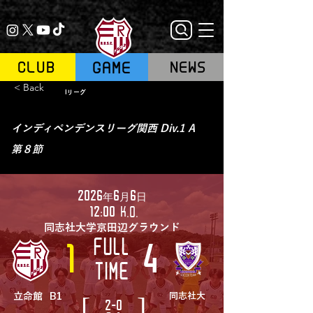
GAME
CLUB
NEWS
< Back
Iリーグ
インディペンデンスリーグ関西 Div.1 A
第８節
2026年6月6日
12:00
K.O.
同志社大学京田辺グラウンド
FULL
1
4
TIME
[
]
立命館
B1
同志社大
2-0