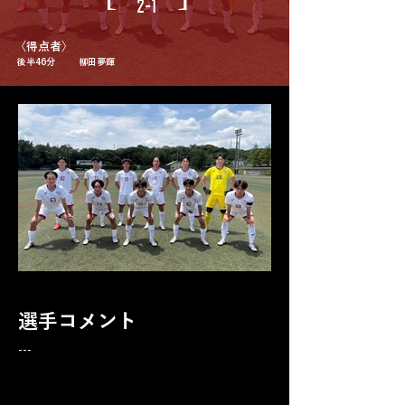
2-1
​〈得点者〉
後半46分
柳田夢輝
選手コメント
---