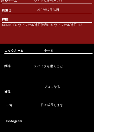
ヴィッセル神戸U18
出身チーム
2007年4月26日
誕生日
経歴
KONKO F.C-ヴィッセル神戸伊丹U15-ヴィッセル神戸U18
ニックネーム
ゆーま
趣味
スパイクを磨くこと
プロになる
​目標
一言
日々成長します
Instagram