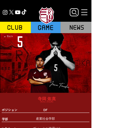
GAME
CLUB
NEWS
5
← Back
Yuma Teraoka
寺岡 佑真
Yuma Teraoka
ポジション
DF
産業社会学部
学部